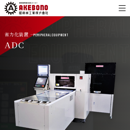
省力化装置 ――
Peripheral Equipment
ADC