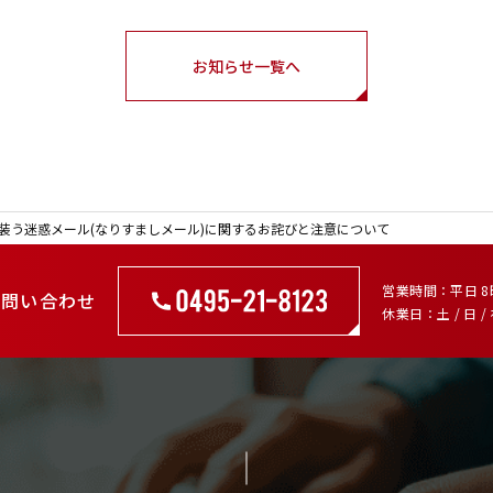
お知らせ一覧へ
装う迷惑メール(なりすましメール)に関するお詫びと注意について
営業時間
平日 8
お問い合わせ
休業日
土 / 日 /