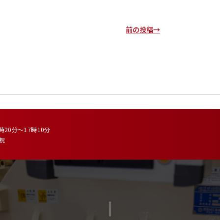
前の投稿→
時20分～17時10分
 祝